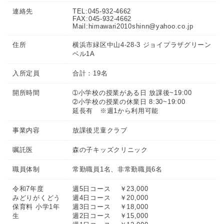
連絡先
TEL:045-932-4662
FAX:045-932-4662
Mail:himawari2010shinn@yahoo.co.jp
住所
横浜市緑区中山4-28-3 ジョイプラザグリーン
ベル1A
入所定員
合計：19名
開所時間
➀小学校の授業がある日 放課後~19:00
➁小学校の授業の休業日 8:30~19:00
延長有 ※週1から利用可能
事業内容
放課後児童クラブ
嘱託医
森の子キッズクリニック
職員体制
常勤職員1名、非常勤職員6名
令和7年度
週5日コース ￥23,000
みどりがくどう
週4日コース ￥20,000
保育料 小学1年
週3日コース ￥18,000
生
週2日コース ￥15,000