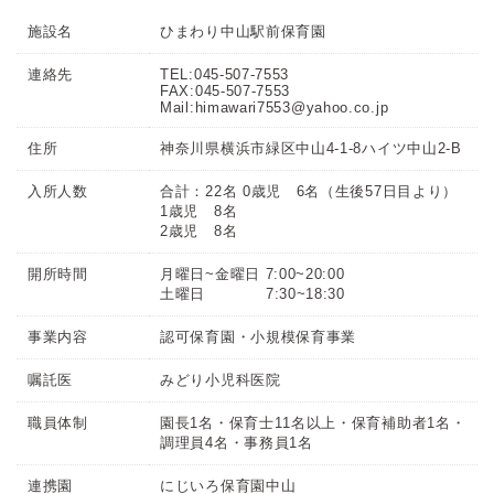
施設名
ひまわり中山駅前保育園
連絡先
TEL:045-507-7553
FAX:045-507-7553
Mail:himawari7553@yahoo.co.jp
住所
神奈川県横浜市緑区中山4-1-8ハイツ中山2-B
入所人数
合計：22名 0歳児 6名（生後57日目より）
1歳児 8名
2歳児 8名
開所時間
月曜日~金曜日 7:00~20:00
土曜日 7:30~18:30
事業内容
認可保育園・小規模保育事業
嘱託医
みどり小児科医院
職員体制
園長1名・保育士11名以上・保育補助者1名・
調理員4名・事務員1名
連携園
にじいろ保育園中山